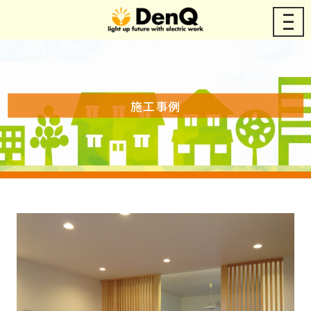
メ
ニ
ュ
ー
施工事例